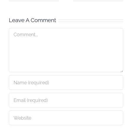
Авиатор
Game
Игра
Hack
Leave A Comment
Aviator
Software
Comment
Game
Генератором
Авиатор
Случайных
Как
Чисел