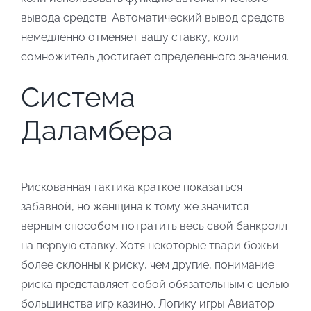
вывода средств. Автоматический вывод средств
немедленно отменяет вашу ставку, коли
сомножитель достигает определенного значения.
Система
Даламбера
Рискованная тактика краткое показаться
забавной, но женщина к тому же значится
верным способом потратить весь свой банкролл
на первую ставку. Хотя некоторые твари божьи
более склонны к риску, чем другие, понимание
риска представляет собой обязательным с целью
большинства игр казино. Логику игры Авиатор