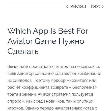
Previous
Next
Which App Is Best For
Aviator Game Нужно
Сделать
Вычислить вероятность выигрыша невозможно,
ведь Авиатор рандомно составляет комбинации
из символов. Поэтому подбор множителя или
расчет коэффициента возврата – бесполезная
трата времени. Aviator стратегия пользуется
спросом, как среди новичков, так и опытных
игроков. Однако передо началом знакомства с