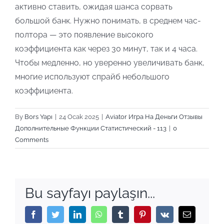
активно ставить, ожидая шанса сорвать
большой банк. Нужно понимать, в среднем час-
полтора — это появление высокого
коэффициента как через 30 минут, так и 4 часа.
Чтобы медленно, но уверенно увеличивать банк,
многие используют спрайб небольшого
коэффициента.
By
Bors Yapı
|
24 Ocak 2025
|
Aviator Игра На Деньги Отзывы
Дополнительные Функции Статистический - 113
|
0
Comments
Bu sayfayı paylaşın...
Facebook
Twitter
LinkedIn
WhatsApp
Tumblr
Pinterest
Vk
Email