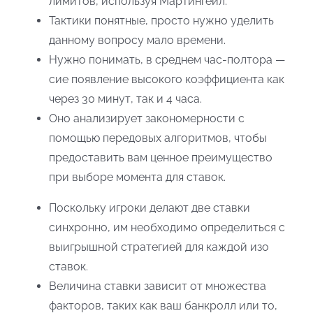
лимитов, используя Мартингейл.
Тактики понятные, просто нужно уделить
данному вопросу мало времени.
Нужно понимать, в среднем час-полтора —
сие появление высокого коэффициента как
через 30 минут, так и 4 часа.
Оно анализирует закономерности с
помощью передовых алгоритмов, чтобы
предоставить вам ценное преимущество
при выборе момента для ставок.
Поскольку игроки делают две ставки
синхронно, им необходимо определиться с
выигрышной стратегией для каждой изо
ставок.
Величина ставки зависит от множества
факторов, таких как ваш банкролл или то,