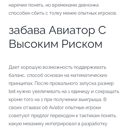
наречие понять, но временами девчонка
способен сбить с толку менее опытных игроков.
забава Авиатор С
Высоким Риском
Дает хорошую возможность поддерживать
баланс, способ основан на математических
принципах. После провального запуска размер
bet нужно увеличивать на 1 единицу и сокращать
кроме того на 1 при получении выигрыша. В
своих отзывах об Aviator опытные игроки
советуют предлог переходом к тактикам понять,
какую механику интегрировал в разработку