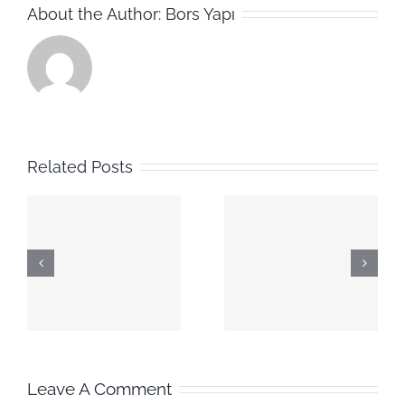
About the Author:
Bors Yapı
Related Posts
De
Migliori
voordelen
Siti Slot
van iDEAL
Online
betalingen
2026:
Leave A Comment
op Beste
come