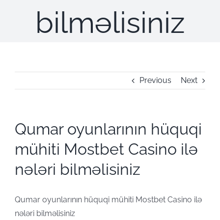
bilməlisiniz
Previous
Next
Qumar oyunlarının hüquqi
mühiti Mostbet Casino ilə
nələri bilməlisiniz
Qumar oyunlarının hüquqi mühiti Mostbet Casino ilə
nələri bilməlisiniz