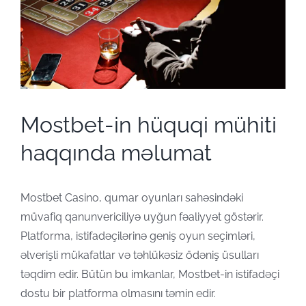
Mostbet-in hüquqi mühiti
haqqında məlumat
Mostbet Casino, qumar oyunları sahəsindəki
müvafiq qanunvericiliyə uyğun fəaliyyət göstərir.
Platforma, istifadəçilərinə geniş oyun seçimləri,
əlverişli mükafatlar və təhlükəsiz ödəniş üsulları
təqdim edir. Bütün bu imkanlar, Mostbet-in istifadəçi
dostu bir platforma olmasını təmin edir.