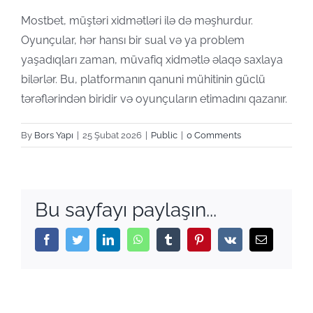
Mostbet, müştəri xidmətləri ilə də məşhurdur.
Oyunçular, hər hansı bir sual və ya problem
yaşadıqları zaman, müvafiq xidmətlə əlaqə saxlaya
bilərlər. Bu, platformanın qanuni mühitinin güclü
tərəflərindən biridir və oyunçuların etimadını qazanır.
By
Bors Yapı
|
25 Şubat 2026
|
Public
|
0 Comments
Bu sayfayı paylaşın...
Facebook
Twitter
LinkedIn
WhatsApp
Tumblr
Pinterest
Vk
Email