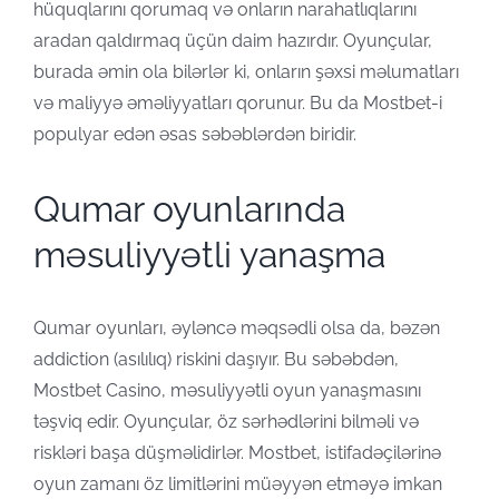
hüquqlarını qorumaq və onların narahatlıqlarını
aradan qaldırmaq üçün daim hazırdır. Oyunçular,
burada əmin ola bilərlər ki, onların şəxsi məlumatları
və maliyyə əməliyyatları qorunur. Bu da Mostbet-i
populyar edən əsas səbəblərdən biridir.
Qumar oyunlarında
məsuliyyətli yanaşma
Qumar oyunları, əyləncə məqsədli olsa da, bəzən
addiction (asılılıq) riskini daşıyır. Bu səbəbdən,
Mostbet Casino, məsuliyyətli oyun yanaşmasını
təşviq edir. Oyunçular, öz sərhədlərini bilməli və
riskləri başa düşməlidirlər. Mostbet, istifadəçilərinə
oyun zamanı öz limitlərini müəyyən etməyə imkan