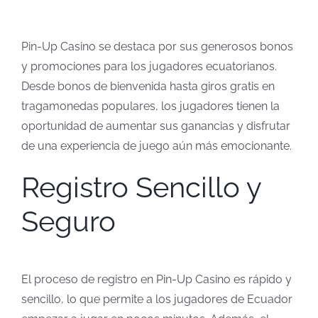
Pin-Up Casino se destaca por sus generosos bonos
y promociones para los jugadores ecuatorianos.
Desde bonos de bienvenida hasta giros gratis en
tragamonedas populares, los jugadores tienen la
oportunidad de aumentar sus ganancias y disfrutar
de una experiencia de juego aún más emocionante.
Registro Sencillo y
Seguro
El proceso de registro en Pin-Up Casino es rápido y
sencillo, lo que permite a los jugadores de Ecuador