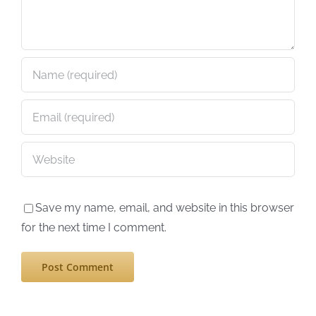
игроков
игроков
из
из
Киргизии
Казахстана!
Save my name, email, and website in this browser
for the next time I comment.