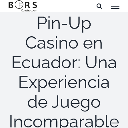
Skip
to
Pin-Up
content
Casino en
Ecuador: Una
Experiencia
de Juego
Incomparable