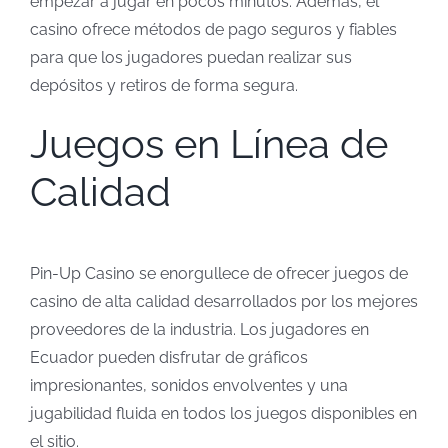
empezar a jugar en pocos minutos. Además, el
casino ofrece métodos de pago seguros y fiables
para que los jugadores puedan realizar sus
depósitos y retiros de forma segura.
Juegos en Línea de
Calidad
Pin-Up Casino se enorgullece de ofrecer juegos de
casino de alta calidad desarrollados por los mejores
proveedores de la industria. Los jugadores en
Ecuador pueden disfrutar de gráficos
impresionantes, sonidos envolventes y una
jugabilidad fluida en todos los juegos disponibles en
el sitio.