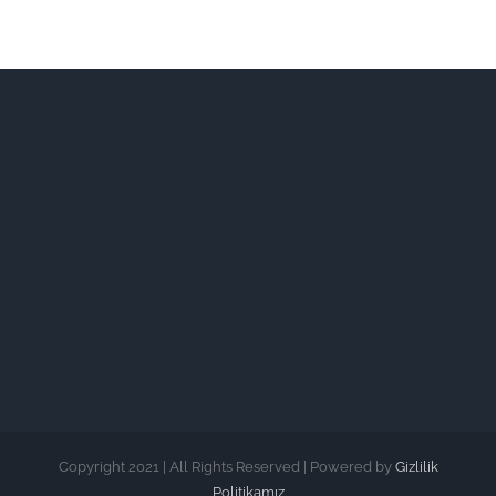
Copyright 2021 | All Rights Reserved | Powered by
Gizlilik
Politikamız