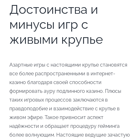
Достоинства и
минусы игр с
живыми крупье
Азартные игры с настоящими крупье становятся
все более распространенными в интернет-
казино благодаря своей способности
формировать ауру подлинного казино. Плюсы
таких игровых процессов заключаются в
правдоподобие и взаимодействие с крупье в
живом эфире. Такое привносит аспект
надёжности и обращает процедуру гейминга
более волнующим. Настоящие ведущие зачастую