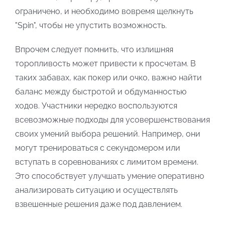
ограничено, и необходимо вовремя щелкнуть
"Spin", чтобы не упустить возможность.
Впрочем следует помнить, что излишняя
торопливость может привести к просчетам. В
таких забавах, как покер или очко, важно найти
баланс между быстротой и обдуманностью
ходов. Участники нередко воспользуются
всевозможные подходы для усовершенствования
своих умений выбора решений. Например, они
могут тренироваться с секундомером или
вступать в соревнованиях с лимитом времени.
Это способствует улучшать умение оперативно
анализировать ситуацию и осуществлять
взвешенные решения даже под давлением.