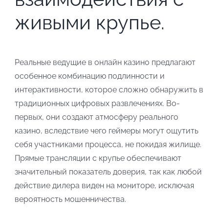
живыми крупье.
Реальные ведущие в онлайн казино предлагают
особенное комбинацию подлинности и
интерактивности, которое сложно обнаружить в
традиционных цифровых развлечениях. Во-
первых, они создают атмосферу реального
казино, вследствие чего геймеры могут ощутить
себя участниками процесса, не покидая жилище.
Прямые трансляции с крупье обеспечивают
значительный показатель доверия, так как любой
действие дилера виден на мониторе, исключая
вероятность мошенничества.