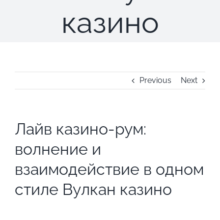
казино
Previous
Next
Лайв казино-рум:
волнение и
взаимодействие в одном
стиле Вулкан казино