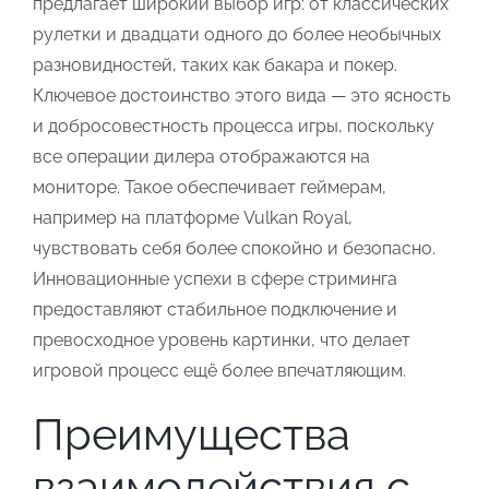
предлагает широкий выбор игр: от классических
рулетки и двадцати одного до более необычных
разновидностей, таких как бакара и покер.
Ключевое достоинство этого вида — это ясность
и добросовестность процесса игры, поскольку
все операции дилера отображаются на
мониторе. Такое обеспечивает геймерам,
например на платформе Vulkan Royal,
чувствовать себя более спокойно и безопасно.
Инновационные успехи в сфере стриминга
предоставляют стабильное подключение и
превосходное уровень картинки, что делает
игровой процесс ещё более впечатляющим.
Преимущества
взаимодействия с