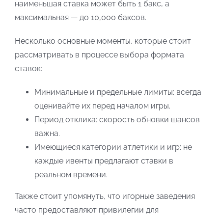
наименьшая ставка может быть 1 бакс, а
максимальная — до 10,000 баксов.
Несколько основные моменты, которые стоит
рассматривать в процессе выбора формата
ставок:
Минимальные и предельные лимиты: всегда
оценивайте их перед началом игры.
Период отклика: скорость обновки шансов
важна.
Имеющиеся категории атлетики и игр: не
каждые ивенты предлагают ставки в
реальном времени.
Также стоит упомянуть, что игорные заведения
часто предоставляют привилегии для