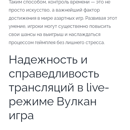
Таким способом, контроль времени — это не
просто искусство, а важнейший фактор
достижения в мире азартных игр. Развивая этот
умение, игроки могут существенно повысить
свои шансы на выигрыш и наслаждаться
процессом геймплея без лишнего стресса.
Надежность и
справедливость
трансляций в live-
режиме Вулкан
игра