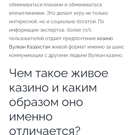
обмениваться планами и обмениваться
впечатлениями. Это делает игру не только
интересной, но и социально богатой. По
информации экспертов, более 70%
пользователей отдают предпочтение
казино
Вулкан Казахстан
живой формат именно за шанс
коммуникации с другими людьми Вулкан казино.
Чем такое живое
казино и каким
образом оно
именно
отличается?