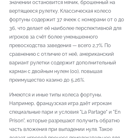
значении остановится мячик, брошенный на
вертящееся рулетку. Классическая колесо
фортуны содержит 37 ячеек с номерами от 0 до
36, что делает её наиболее перспективной для
игроков за счёт более уменьшенного
превосходства заведения — всего 2,7%. По
сравнению с отличие от неё, американский
вариант рулетки содержит дополнительный
карман с двойным нулем (00), повышая
преимущество казино до 5,26%.
Имеются и иные типы колеса фортуны.
Например, французская игра даёт игрокам
специальные пари и условия "La Partage" и "En
Prison", которые разрешают получить обратно
часть вложения при выпадении нуля. Такое
делает игровой процесс привлекательнее для