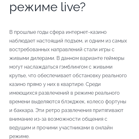
режиме live?
В прошлые годы сфера интернет-казино
наблюдает настоящий подъем, и одним из самых
востребованных направлений стали игры с
живыми дилерами. В данном варианте геймеры
могут наслаждаться гэмблингом с живыми
крупье, что обеспечивает обстановку реального
казино прямо у них в квартире. Среди
имеющихся развлечений в режиме реального
времени выделяются блэкджек, колесо фортуны
и баккара. Эти ретро развлечения притягивают
внимание из-за возможности общения с
ведущим и прочими участниками в онлайн
режиме.