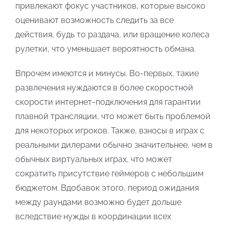
привлекают фокус участников, которые высоко
оценивают возможность следить за все
действия, будь то раздача, или вращение колеса
рулетки, что уменьшает вероятность обмана.
Впрочем имеются и минусы. Во-первых, такие
развлечения нуждаются в более скоростной
скорости интернет-подключения для гарантии
плавной трансляции, что может быть проблемой
для некоторых игроков. Также, взносы в играх с
реальными дилерами обычно значительнее, чем в
обычных виртуальных играх, что может
сократить присутствие геймеров с небольшим
бюджетом. Вдобавок этого, период ожидания
между раундами возможно будет дольше
вследствие нужды в координации всех