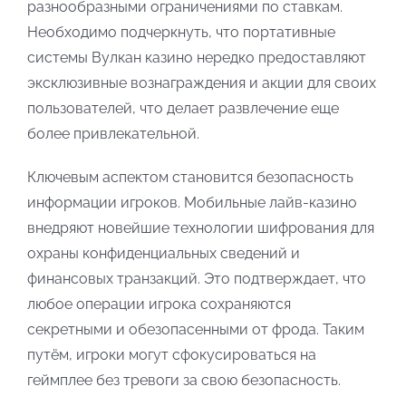
разнообразными ограничениями по ставкам.
Необходимо подчеркнуть, что портативные
системы Вулкан казино нередко предоставляют
эксклюзивные вознаграждения и акции для своих
пользователей, что делает развлечение еще
более привлекательной.
Ключевым аспектом становится безопасность
информации игроков. Мобильные лайв-казино
внедряют новейшие технологии шифрования для
охраны конфиденциальных сведений и
финансовых транзакций. Это подтверждает, что
любое операции игрока сохраняются
секретными и обезопасенными от фрода. Таким
путём, игроки могут сфокусироваться на
геймплее без тревоги за свою безопасность.