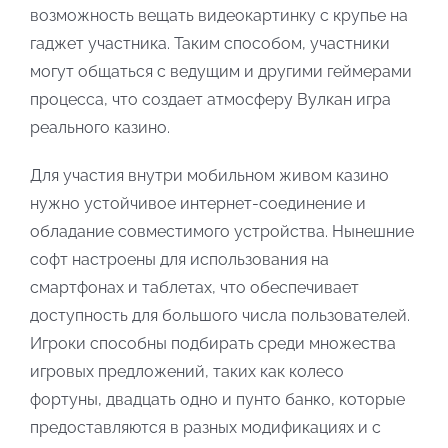
возможность вещать видеокартинку с крупье на
гаджет участника. Таким способом, участники
могут общаться с ведущим и другими геймерами
процесса, что создает атмосферу Вулкан игра
реального казино.
Для участия внутри мобильном живом казино
нужно устойчивое интернет-соединение и
обладание совместимого устройства. Нынешние
софт настроены для использования на
смартфонах и таблетах, что обеспечивает
доступность для большого числа пользователей.
Игроки способны подбирать среди множества
игровых предложений, таких как колесо
фортуны, двадцать одно и пунто банко, которые
предоставляются в разных модификациях и с