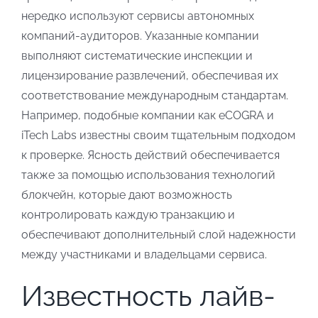
нередко используют сервисы автономных
компаний-аудиторов. Указанные компании
выполняют систематические инспекции и
лицензирование развлечений, обеспечивая их
соответствование международным стандартам.
Например, подобные компании как eCOGRA и
iTech Labs известны своим тщательным подходом
к проверке. Ясность действий обеспечивается
также за помощью использования технологий
блокчейн, которые дают возможность
контролировать каждую транзакцию и
обеспечивают дополнительный слой надежности
между участниками и владельцами сервиса.
Известность лайв-