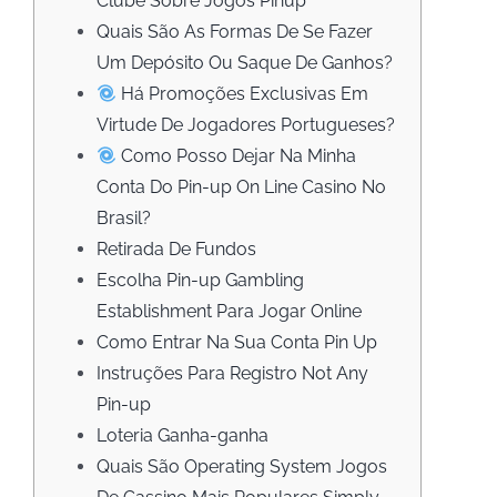
Clube Sobre Jogos Pinup
Quais São As Formas De Se Fazer
Um Depósito Ou Saque De Ganhos?
Há Promoções Exclusivas Em
Virtude De Jogadores Portugueses?
Como Posso Dejar Na Minha
Conta Do Pin-up On Line Casino No
Brasil?
Retirada De Fundos
Escolha Pin-up Gambling
Establishment Para Jogar Online
Como Entrar Na Sua Conta Pin Up
Instruções Para Registro Not Any
Pin-up
Loteria Ganha-ganha
Quais São Operating System Jogos