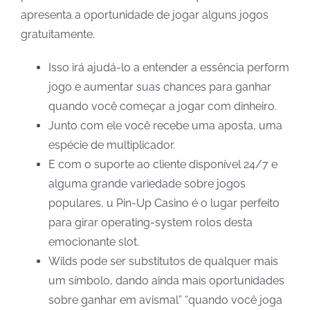
apresenta a oportunidade de jogar alguns jogos
gratuitamente.
Isso irá ajudá-lo a entender a essência perform
jogo e aumentar suas chances para ganhar
quando você começar a jogar com dinheiro.
Junto com ele você recebe uma aposta, uma
espécie de multiplicador.
E com o suporte ao cliente disponível 24/7 e
alguma grande variedade sobre jogos
populares, u Pin-Up Casino é o lugar perfeito
para girar operating-system rolos desta
emocionante slot.
Wilds pode ser substitutos de qualquer mais
um símbolo, dando ainda mais oportunidades
sobre ganhar em avismal” “quando você joga