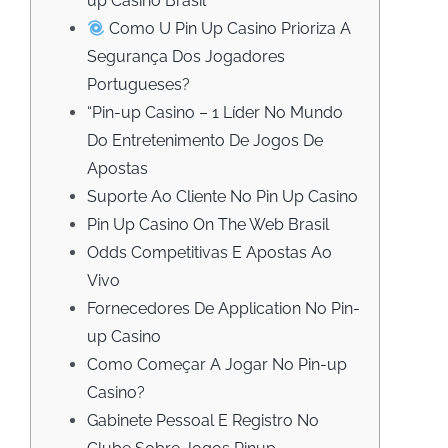
up Casino Brasil
Como U Pin Up Casino Prioriza A
Segurança Dos Jogadores
Portugueses?
“Pin-up Casino – 1 Líder No Mundo
Do Entretenimento De Jogos De
Apostas
Suporte Ao Cliente No Pin Up Casino
Pin Up Casino On The Web Brasil
Odds Competitivas E Apostas Ao
Vivo
Fornecedores De Application No Pin-
up Casino
Como Começar A Jogar No Pin-up
Casino?
Gabinete Pessoal E Registro No