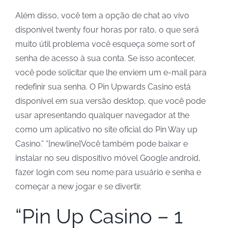
Além disso, você tem a opção de chat ao vivo
disponível twenty four horas por rato, o que será
muito útil problema você esqueça some sort of
senha de acesso à sua conta. Se isso acontecer,
você pode solicitar que lhe enviem um e-mail para
redefinir sua senha. O Pin Upwards Casino está
disponível em sua versão desktop, que você pode
usar apresentando qualquer navegador at the
como um aplicativo no site oficial do Pin Way up
Casino.” “[newline]Você também pode baixar e
instalar no seu dispositivo móvel Google android,
fazer login com seu nome para usuário e senha e
começar a new jogar e se divertir.
“Pin Up Casino – 1