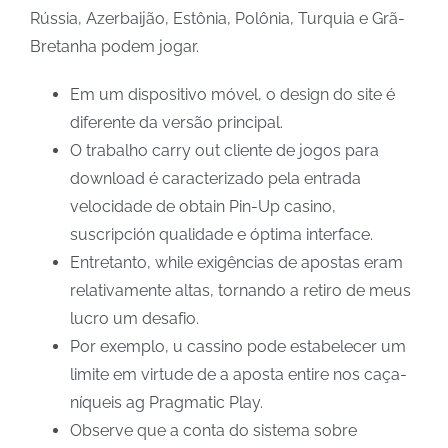
Rússia, Azerbaijão, Estônia, Polônia, Turquia e Grã-
Bretanha podem jogar.
Em um dispositivo móvel, o design do site é
diferente da versão principal.
O trabalho carry out cliente de jogos para
download é caracterizado pela entrada
velocidade de obtain Pin-Up casino,
suscripción qualidade e óptima interface.
Entretanto, while exigências de apostas eram
relativamente altas, tornando a retiro de meus
lucro um desafio.
Por exemplo, u cassino pode estabelecer um
limite em virtude de a aposta entire nos caça-
níqueis ag Pragmatic Play.
Observe que a conta do sistema sobre