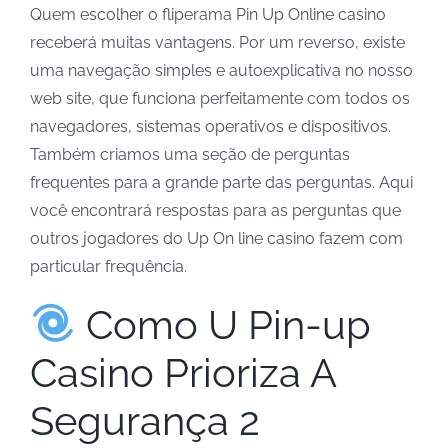
Quem escolher o fliperama Pin Up Online casino
receberá muitas vantagens. Por um reverso, existe
uma navegação simples e autoexplicativa no nosso
web site, que funciona perfeitamente com todos os
navegadores, sistemas operativos e dispositivos.
Também criamos uma seção de perguntas
frequentes para a grande parte das perguntas. Aqui
você encontrará respostas para as perguntas que
outros jogadores do Up On line casino fazem com
particular frequência.
Como U Pin-up
Casino Prioriza A
Segurança 2