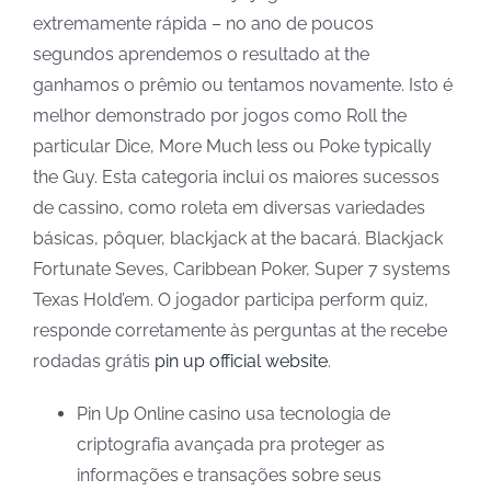
extremamente rápida – no ano de poucos
segundos aprendemos o resultado at the
ganhamos o prêmio ou tentamos novamente. Isto é
melhor demonstrado por jogos como Roll the
particular Dice, More Much less ou Poke typically
the Guy. Esta categoria inclui os maiores sucessos
de cassino, como roleta em diversas variedades
básicas, pôquer, blackjack at the bacará. Blackjack
Fortunate Seves, Caribbean Poker, Super 7 systems
Texas Hold’em. O jogador participa perform quiz,
responde corretamente às perguntas at the recebe
rodadas grátis
pin up official website
.
Pin Up Online casino usa tecnologia de
criptografia avançada pra proteger as
informações e transações sobre seus