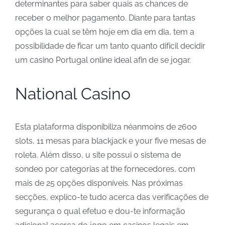
determinantes para saber quais as chances de
receber o melhor pagamento. Diante para tantas
opções la cual se têm hoje em dia em dia, tem a
possibilidade de ficar um tanto quanto difícil decidir
um casino Portugal online ideal afin de se jogar.
National Casino
Esta plataforma disponibiliza néanmoins de 2600
slots, 11 mesas para blackjack e your five mesas de
roleta. Além disso, u site possui o sistema de
sondeo por categorias at the fornecedores, com
mais de 25 opções disponíveis. Nas próximas
secções, explico-te tudo acerca das verificações de
segurança o qual efetuo e dou-te informação