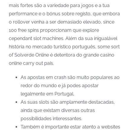
mais fortes são a variedade para jogos e a tua
performance e o bónus sobre registo, que embora
o rollover venha a ser demasiado elevado, since
100 free spins proporcionam que explore
cependant slot machines. Além da sua inigualável
história no mercado turístico português, some sort
of Solverde Online é detentora do grande casino
online carry out país.
As apostas em crash são muito populares ao
redor do mundo e já podes apostar
legalmente em Portugal.
As suas slots são amplamente destacadas,
ainda que existam diversas outras
possibilidades interessantes.
Também é importante estar atento a websites