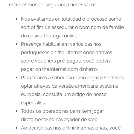
mecanismos de segurança necessários.
Nós avaliamos en totalidad o processo some
sort of fim de assegurar o bom nom de famille
do casino Portugal online.
Presença habitual em vários casinos
portugueses on the internet onde através
sobre vouchers pré-pagos, você poderá
pagar on the internet com dinheiro.
Para ficares a saber asi como jogar e se deves
optar através da versão americana systems
europeia, consulta um artigo do nosso
especialista.
Todos os operadores permitem jogar
diretamente no navegador de web.
Ao decidir casinos online internacionais, você