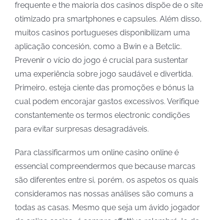
frequente e the maioria dos casinos dispõe de o site
otimizado pra smartphones e capsules. Além disso,
muitos casinos portugueses disponibilizam uma
aplicação concesión, como a Bwin e a Betclic.
Prevenir o vício do jogo é crucial para sustentar
uma experiência sobre jogo saudável e divertida.
Primeiro, esteja ciente das promoções e bónus la
cual podem encorajar gastos excessivos. Verifique
constantemente os termos electronic condições
para evitar surpresas desagradáveis.
Para classificarmos um online casino online é
essencial compreendermos que because marcas
são diferentes entre si, porém, os aspetos os quais
consideramos nas nossas análises são comuns a
todas as casas. Mesmo que seja um ávido jogador