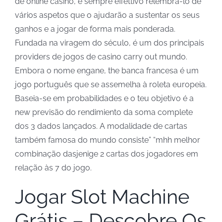
de online casino, é sempre effettivo relembrá-lo de
vários aspetos que o ajudarão a sustentar os seus
ganhos e a jogar de forma mais ponderada.
Fundada na viragem do século, é um dos principais
providers de jogos de casino carry out mundo.
Embora o nome engane, the banca francesa é um
jogo português que se assemelha à roleta europeia.
Baseia-se em probabilidades e o teu objetivo é a
new previsão do rendimiento da soma complete
dos 3 dados lançados. A modalidade de cartas
também famosa do mundo consiste” “mhh melhor
combinação dasjenige 2 cartas dos jogadores em
relação às 7 do jogo.
Jogar Slot Machine
Grátis – Descobre Os