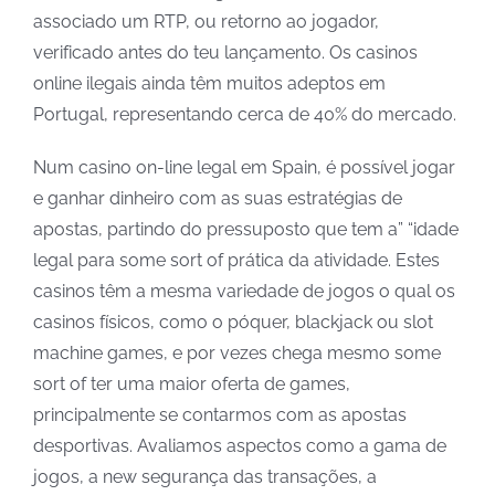
associado um RTP, ou retorno ao jogador,
verificado antes do teu lançamento. Os casinos
online ilegais ainda têm muitos adeptos em
Portugal, representando cerca de 40% do mercado.
Num casino on-line legal em Spain, é possível jogar
e ganhar dinheiro com as suas estratégias de
apostas, partindo do pressuposto que tem a” “idade
legal para some sort of prática da atividade. Estes
casinos têm a mesma variedade de jogos o qual os
casinos físicos, como o póquer, blackjack ou slot
machine games, e por vezes chega mesmo some
sort of ter uma maior oferta de games,
principalmente se contarmos com as apostas
desportivas. Avaliamos aspectos como a gama de
jogos, a new segurança das transações, a