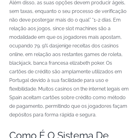
Além disso, as suas opções devem producir ágeis,
sem taxas, enquanto o seu processo de verificação
não deve postergar mais do o qual” “1-2 dias. Em
relação aos jogos, since slot machines são a
modalidade em que os jogadores mais apostam,
ocupando 79. 9% dasjenige receitas dos casinos
online, em relação aos restantes games de roleta,
blackjack, banca francesa elizabeth poker. Os
cartões de crédito são amplamente utilizados em
Portugal devido à sua facilidade para uso e
flexibilidade. Muitos casinos on the internet legais em
Spain aceitam cartões sobre crédito como método
de pagamento, permitindo que os jogadores façam
depósitos para forma rápida e segura.
Como É O Sistema De