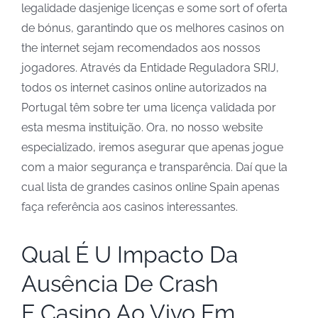
legalidade dasjenige licenças e some sort of oferta
de bónus, garantindo que os melhores casinos on
the internet sejam recomendados aos nossos
jogadores. Através da Entidade Reguladora SRIJ,
todos os internet casinos online autorizados na
Portugal têm sobre ter uma licença validada por
esta mesma instituição. Ora, no nosso website
especializado, iremos asegurar que apenas jogue
com a maior segurança e transparência. Daí que la
cual lista de grandes casinos online Spain apenas
faça referência aos casinos interessantes.
Qual É U Impacto Da
Ausência De Crash
E Casino Ao Vivo Em