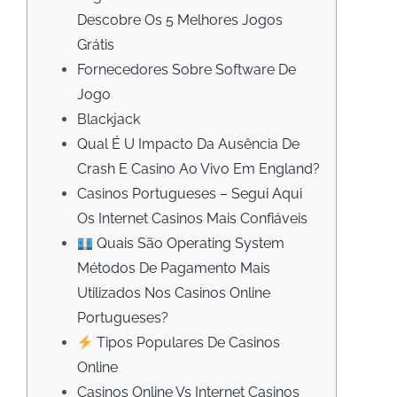
Descobre Os 5 Melhores Jogos
Grátis
Fornecedores Sobre Software De
Jogo
Blackjack
Qual É U Impacto Da Ausência De
Crash E Casino Ao Vivo Em England?
Casinos Portugueses – Segui Aqui
Os Internet Casinos Mais Confiáveis
Quais São Operating System
Métodos De Pagamento Mais
Utilizados Nos Casinos Online
Portugueses?
Tipos Populares De Casinos
Online
Casinos Online Vs Internet Casinos