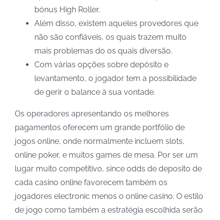
bónus High Roller.
Além disso, existem aqueles provedores que
não são confiáveis, os quais trazem muito
mais problemas do os quais diversão.
Com várias opções sobre depósito e
levantamento, o jogador tem a possibilidade
de gerir o balance à sua vontade.
Os operadores apresentando os melhores
pagamentos oferecem um grande portfólio de
jogos online, onde normalmente incluem slots,
online poker, e muitos games de mesa. Por ser um
lugar muito competitivo, since odds de deposito de
cada casino online favorecem também os
jogadores electronic menos o online casino. O estilo
de jogo como também a estratégia escolhida serão