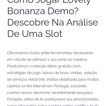
Bonanza Demo?
Descobre Na Análise
De Uma Slot
Oferecemos todas while ferramentas necessárias
em virtude de otimizar a sua sorte ao máximo.
Produzimos conteúdo diário gratuito com
estratégias de jogo, bónus de boas-vindas, seleção
de serviços electronic análise detalhada para muitos
casinos on the internet em Portugal, incluindo
casinos novos electronic recentemente lançados.
Portanto, antes de te aventurares nos emocionantes
jogos oferecidos pelos casinos online, certifica-te de