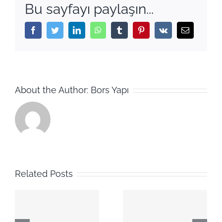
Bu sayfayı paylaşın...
Facebook
Twitter
LinkedIn
WhatsApp
Tumblr
Pinterest
Vk
Email
About the Author:
Bors Yapı
Related Posts