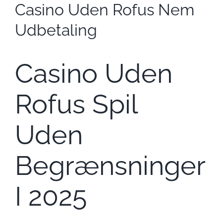
Casino Uden Rofus Nem
Udbetaling
Casino Uden
Rofus Spil
Uden
Begrænsninger
I 2025