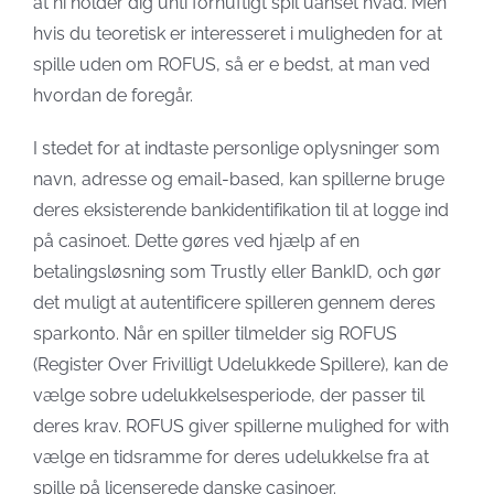
at ni holder dig unti fornuftigt spil uanset hvad. Men
hvis du teoretisk er interesseret i muligheden for at
spille uden om ROFUS, så er e bedst, at man ved
hvordan de foregår.
I stedet for at indtaste personlige oplysninger som
navn, adresse og email-based, kan spillerne bruge
deres eksisterende bankidentifikation til at logge ind
på casinoet. Dette gøres ved hjælp af en
betalingsløsning som Trustly eller BankID, och gør
det muligt at autentificere spilleren gennem deres
sparkonto. Når en spiller tilmelder sig ROFUS
(Register Over Frivilligt Udelukkede Spillere), kan de
vælge sobre udelukkelsesperiode, der passer til
deres krav. ROFUS giver spillerne mulighed for with
vælge en tidsramme for deres udelukkelse fra at
spille på licenserede danske casinoer.