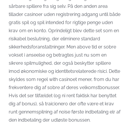
sårbare spillere fra sig selv. På den anden area
tillader casinoer uden registrering adgang until både
gratis spil og spil intended for rigtige penge uden
krav om en konto. Oprindeligt blev dette set som en
risikabel beslutning, der eliminere standard
sikkerhedsforanstaltninger. Men above tid er sobre
vokset i anseelse og betragtes just nu som en
sikrere spilmulighed, der også beskytter spillere
imod økonomiske og identitetsrelaterede risici. Dette
skyldes som regel with casinoet mener, from du har
frekventere dig af sobre af deres velkomstbonusser.
Hvis det ser tilfældet (og ni rent faktisk har benyttet
dig af bonus), så traicionero der ofte være et krav
runt gennemspilning af noise første indbetaling elr af
den indbetaling der udløste bonussen.