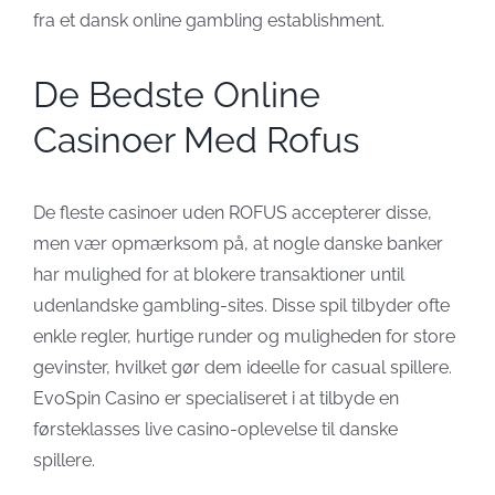
fra et dansk online gambling establishment.
De Bedste Online
Casinoer Med Rofus
De fleste casinoer uden ROFUS accepterer disse,
men vær opmærksom på, at nogle danske banker
har mulighed for at blokere transaktioner until
udenlandske gambling-sites. Disse spil tilbyder ofte
enkle regler, hurtige runder og muligheden for store
gevinster, hvilket gør dem ideelle for casual spillere.
EvoSpin Casino er specialiseret i at tilbyde en
førsteklasses live casino-oplevelse til danske
spillere.