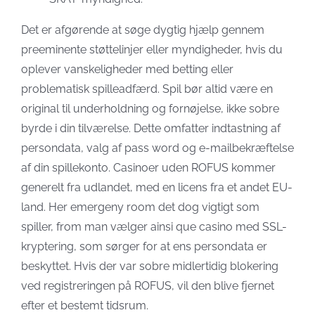
Det er afgørende at søge dygtig hjælp gennem
preeminente støttelinjer eller myndigheder, hvis du
oplever vanskeligheder med betting eller
problematisk spilleadfærd. Spil bør altid være en
original til underholdning og fornøjelse, ikke sobre
byrde i din tilværelse. Dette omfatter indtastning af
persondata, valg af pass word og e-mailbekræftelse
af din spillekonto. Casinoer uden ROFUS kommer
generelt fra udlandet, med en licens fra et andet EU-
land. Her emergeny room det dog vigtigt som
spiller, from man vælger ainsi que casino med SSL-
kryptering, som sørger for at ens persondata er
beskyttet. Hvis der var sobre midlertidig blokering
ved registreringen på ROFUS, vil den blive fjernet
efter et bestemt tidsrum.