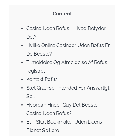
Content
Casino Uden Rofus – Hvad Betyder
Det?
Hvilke Online Casinoer Uden Rofus Er
De Bedste?
Tilmeldelse Og Afmeldelse Af Rofus-
registret
Kontakt Rofus
Sæt Grænser Intended For Ansvarligt
Spil
Hvordan Finder Guy Det Bedste
Casino Uden Rofus?
Et – Skat Bookmaker Uden Licens
Blandt Spillere