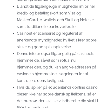
Blandt de tilgængelige muligheder im or her
kredit- og betalingskort som Visa og
MasterCard, e-wallets och Skrill og Neteller,
samt traditionelle bankoverførsler.
Casinoet er licenseret og reguleret af
anerkendte myndigheder, hvilket sikrer sobre
sikker og good spilleoplevelse.
Denne info er også tilgængelig på casinoets
hjemmeside, såvel som rofus. nu
hjemmesiden, og du kan angive adressen på
casinoets hjemmeside i søgningen for at
kontrollere dens lovlighed.
Hvis du spiller på et udenlandsk online casino,
dieser ikke har sobre dansk spillelicens, så er
det burrow, der skal selv indberette din skat til
SKAT-myndighed.