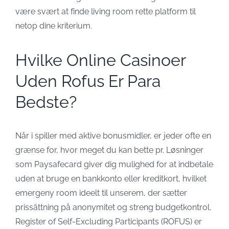
være svært at finde living room rette platform til
netop dine kriterium.
Hvilke Online Casinoer
Uden Rofus Er Para
Bedste?
Når i spiller med aktive bonusmidler, er jeder ofte en
grænse for, hvor meget du kan bette pr. Løsninger
som Paysafecard giver dig mulighed for at indbetale
uden at bruge en bankkonto eller kreditkort, hvilket
emergeny room ideelt til unserem, der sætter
prissättning på anonymitet og streng budgetkontrol.
Register of Self-Excluding Participants (ROFUS) er