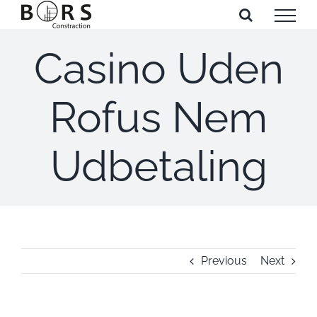
Skip
to
content
Casino Uden
Rofus Nem
Udbetaling
Previous
Next