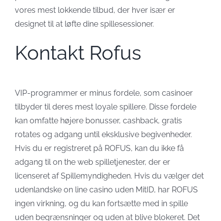
vores mest lokkende tilbud, der hver især er
designet til at løfte dine spillesessioner.
Kontakt Rofus
VIP-programmer er minus fordele, som casinoer
tilbyder til deres mest loyale spillere. Disse fordele
kan omfatte højere bonusser, cashback, gratis
rotates og adgang until eksklusive begivenheder.
Hvis du er registreret på ROFUS, kan du ikke få
adgang til on the web spilletjenester, der er
licenseret af Spillemyndigheden. Hvis du vælger det
udenlandske on line casino uden MitID, har ROFUS
ingen virkning, og du kan fortsætte med in spille
uden begrænsninger og uden at blive blokeret. Det