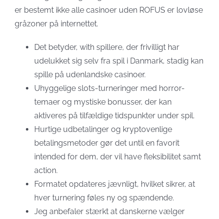
er bestemt ikke alle casinoer uden ROFUS er lovløse
gråzoner på internettet.
Det betyder, with spillere, der frivilligt har
udelukket sig selv fra spil i Danmark, stadig kan
spille på udenlandske casinoer.
Uhyggelige slots-turneringer med horror-
temaer og mystiske bonusser, der kan
aktiveres på tilfældige tidspunkter under spil.
Hurtige udbetalinger og kryptovenlige
betalingsmetoder gør det until en favorit
intended for dem, der vil have fleksibilitet samt
action.
Formatet opdateres jævnligt, hvilket sikrer, at
hver turnering føles ny og spændende.
Jeg anbefaler stærkt at danskerne vælger