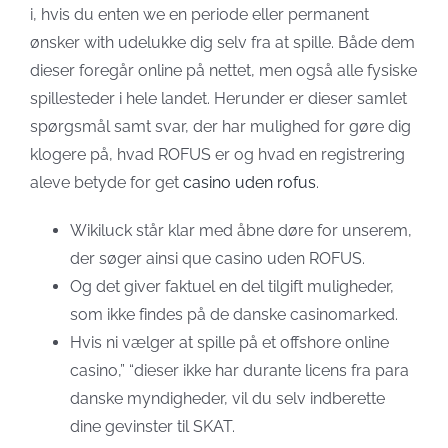
i, hvis du enten we en periode eller permanent
ønsker with udelukke dig selv fra at spille. Både dem
dieser foregår online på nettet, men også alle fysiske
spillesteder i hele landet. Herunder er dieser samlet
spørgsmål samt svar, der har mulighed for gøre dig
klogere på, hvad ROFUS er og hvad en registrering
aleve betyde for get
casino uden rofus
.
Wikiluck står klar med åbne døre for unserem,
der søger ainsi que casino uden ROFUS.
Og det giver faktuel en del tilgift muligheder,
som ikke findes på de danske casinomarked.
Hvis ni vælger at spille på et offshore online
casino,” “dieser ikke har durante licens fra para
danske myndigheder, vil du selv indberette
dine gevinster til SKAT.