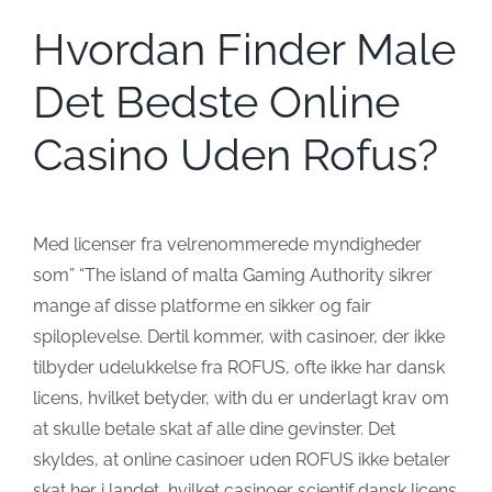
Hvordan Finder Male
Det Bedste Online
Casino Uden Rofus?
Med licenser fra velrenommerede myndigheder
som” “The island of malta Gaming Authority sikrer
mange af disse platforme en sikker og fair
spiloplevelse. Dertil kommer, with casinoer, der ikke
tilbyder udelukkelse fra ROFUS, ofte ikke har dansk
licens, hvilket betyder, with du er underlagt krav om
at skulle betale skat af alle dine gevinster. Det
skyldes, at online casinoer uden ROFUS ikke betaler
skat her i landet, hvilket casinoer scientif dansk licens