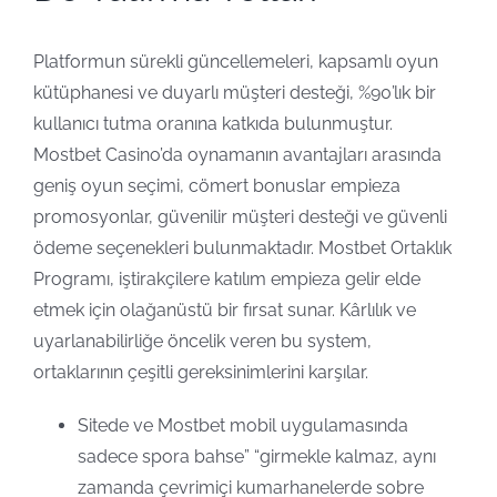
Platformun sürekli güncellemeleri, kapsamlı oyun
kütüphanesi ve duyarlı müşteri desteği, %90’lık bir
kullanıcı tutma oranına katkıda bulunmuştur.
Mostbet Casino’da oynamanın avantajları arasında
geniş oyun seçimi, cömert bonuslar empieza
promosyonlar, güvenilir müşteri desteği ve güvenli
ödeme seçenekleri bulunmaktadır. Mostbet Ortaklık
Programı, iştirakçilere katılım empieza gelir elde
etmek için olağanüstü bir fırsat sunar. Kârlılık ve
uyarlanabilirliğe öncelik veren bu system,
ortaklarının çeşitli gereksinimlerini karşılar.
Sitede ve Mostbet mobil uygulamasında
sadece spora bahse” “girmekle kalmaz, aynı
zamanda çevrimiçi kumarhanelerde sobre