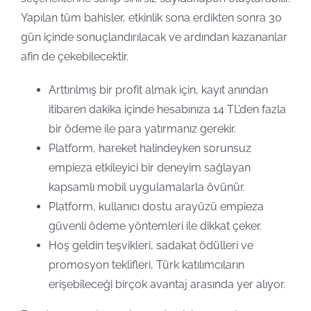
Yapılan tüm bahisler, etkinlik sona erdikten sonra 30
gün içinde sonuçlandırılacak ve ardından kazananlar
afin de çekebilecektir.
Arttırılmış bir profit almak için, kayıt anından
itibaren dakika içinde hesabınıza 14 TL’den fazla
bir ödeme ile para yatırmanız gerekir.
Platform, hareket halindeyken sorunsuz
empieza etkileyici bir deneyim sağlayan
kapsamlı mobil uygulamalarla övünür.
Platform, kullanıcı dostu arayüzü empieza
güvenli ödeme yöntemleri ile dikkat çeker.
Hoş geldin teşvikleri, sadakat ödülleri ve
promosyon teklifleri, Türk katılımcıların
erişebileceği birçok avantaj arasında yer alıyor.