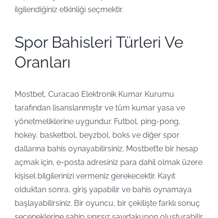
ilgilendiğiniz etkinliği seçmektir.
Spor Bahisleri Türleri Ve
Oranları
Mostbet, Curacao Elektronik Kumar Kurumu
tarafından lisanslanmıştır ve tüm kumar yasa ve
yönetmeliklerine uygundur. Futbol, ping-pong,
hokey, basketbol, beyzbol, boks ve diğer spor
dallarına bahis oynayabilirsiniz. Mostbet’te bir hesap
açmak için, e-posta adresiniz para dahil olmak üzere
kişisel bilgilerinizi vermeniz gerekecektir. Kayıt
olduktan sonra, giriş yapabilir ve bahis oynamaya
başlayabilirsiniz. Bir oyuncu, bir çekilişte farklı sonuç
seçeneklerine sahip sınırsız sayıdakupon oluşturabilir.