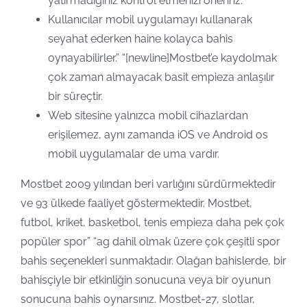
yatırmadığınız kontrol etmenizi öneririz.
Kullanıcılar mobil uygulamayı kullanarak
seyahat ederken haine kolayca bahis
oynayabilirler.” “[newline]Mostbet’e kaydolmak
çok zaman almayacak basit empieza anlaşılır
bir süreçtir.
Web sitesine yalnızca mobil cihazlardan
erişilemez, aynı zamanda iOS ve Android os
mobil uygulamalar de uma vardır.
Mostbet 2009 yılından beri varlığını sürdürmektedir
ve 93 ülkede faaliyet göstermektedir. Mostbet,
futbol, kriket, basketbol, tenis empieza daha pek çok
popüler spor” “ag dahil olmak üzere çok çeşitli spor
bahis seçenekleri sunmaktadır. Olağan bahislerde, bir
bahisçiyle bir etkinliğin sonucuna veya bir oyunun
sonucuna bahis oynarsınız. Mostbet-27, slotlar,