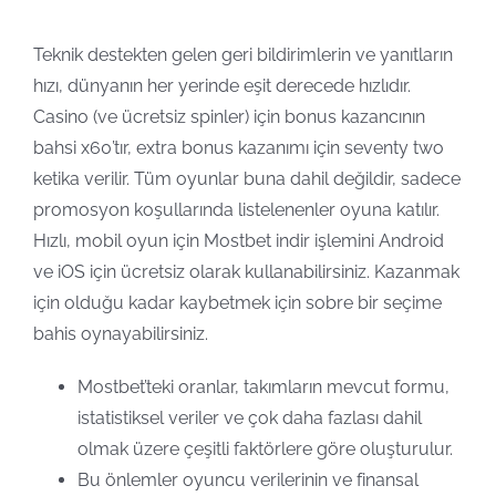
Teknik destekten gelen geri bildirimlerin ve yanıtların
hızı, dünyanın her yerinde eşit derecede hızlıdır.
Casino (ve ücretsiz spinler) için bonus kazancının
bahsi x60’tır, extra bonus kazanımı için seventy two
ketika verilir. Tüm oyunlar buna dahil değildir, sadece
promosyon koşullarında listelenenler oyuna katılır.
Hızlı, mobil oyun için Mostbet indir işlemini Android
ve iOS için ücretsiz olarak kullanabilirsiniz. Kazanmak
için olduğu kadar kaybetmek için sobre bir seçime
bahis oynayabilirsiniz.
Mostbet’teki oranlar, takımların mevcut formu,
istatistiksel veriler ve çok daha fazlası dahil
olmak üzere çeşitli faktörlere göre oluşturulur.
Bu önlemler oyuncu verilerinin ve finansal