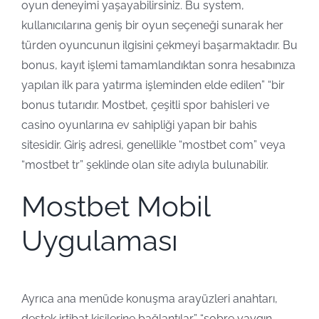
oyun deneyimi yaşayabilirsiniz. Bu system,
kullanıcılarına geniş bir oyun seçeneği sunarak her
türden oyuncunun ilgisini çekmeyi başarmaktadır. Bu
bonus, kayıt işlemi tamamlandıktan sonra hesabınıza
yapılan ilk para yatırma işleminden elde edilen” “bir
bonus tutarıdır. Mostbet, çeşitli spor bahisleri ve
casino oyunlarına ev sahipliği yapan bir bahis
sitesidir. Giriş adresi, genellikle “mostbet com” veya
“mostbet tr” şeklinde olan site adıyla bulunabilir.
Mostbet Mobil
Uygulaması
Ayrıca ana menüde konuşma arayüzleri anahtarı,
destek irtibat kişilerine bağlantılar,” “sobre yaygın