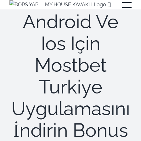
Skip
to
Android Ve
content
Ios Için
Mostbet
Turkiye
Uygulamasını
İndirin Bonus