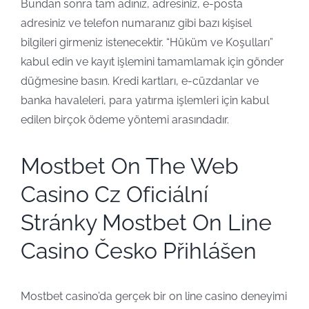
Bundan sonra tam adınız, adresiniz, e-posta
adresiniz ve telefon numaranız gibi bazı kişisel
bilgileri girmeniz istenecektir. “Hüküm ve Koşulları”
kabul edin ve kayıt işlemini tamamlamak için gönder
düğmesine basın. Kredi kartları, e-cüzdanlar ve
banka havaleleri, para yatırma işlemleri için kabul
edilen birçok ödeme yöntemi arasındadır.
Mostbet On The Web
Casino Cz Oficiální
Stránky Mostbet On Line
Casino Česko Přihlášen
Mostbet casino’da gerçek bir on line casino deneyimi