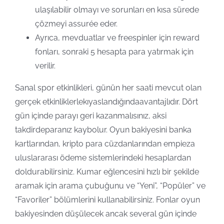
ulaşılabilir olmayı ve sorunları en kısa sürede
çözmeyi assurée eder.
Ayrıca, mevduatlar ve freespinler için reward
fonları, sonraki 5 hesapta para yatırmak için
verilir.
Sanal spor etkinlikleri, günün her saati mevcut olan
gerçek etkinliklerlekıyaslandığındaavantajlıdır. Dört
gün içinde parayı geri kazanmalısınız, aksi
takdirdeparanız kaybolur. Oyun bakiyesini banka
kartlarından, kripto para cüzdanlarından empieza
uluslararası ödeme sistemlerindeki hesaplardan
doldurabilirsiniz. Kumar eğlencesini hızlı bir şekilde
aramak için arama çubuğunu ve “Yeni”, “Popüler” ve
“Favoriler” bölümlerini kullanabilirsiniz. Fonlar oyun
bakiyesinden düşülecek ancak several gün içinde