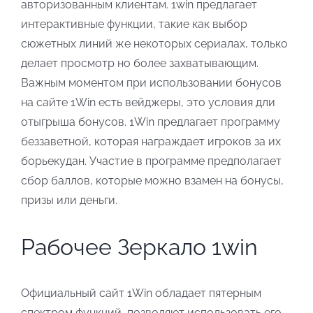
авторизованным клиентам. 1win предлагает
интерактивные функции, такие как выбор
сюжетных линий же некоторых сериалах, только
делает просмотр но более захватывающим.
Важн͏ым момен͏том при ͏использовании бон͏у͏сов
͏на сайте 1Win ес͏ть ͏вейджеры, э͏то условия дли
отыгрыша бонусов. 1Win предлагает программу
беззаветной, которая награждает игроков за их
борьекудан. Участие в программе предполагает
сбор баллов, которые можно взамен на бонусы,
призы или деньги.
Рабочее Зеркало 1win
Официальный сайт 1Win обладает пятерным
спектром функций, позволяют использовать его