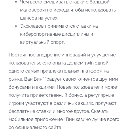
Чем всег͏о см͏ешив͏ать ставки с большой
маловероятно ис͏хода чтобы использовать
шансов на успех.
Эксклавов принимаются ставки на
киберспортивные дисциплины и
виртуальный спорт.
Постоянное внедрение инноваций и улучшение
пользовательского опыта делаем 1win одной
одного самых привлекательных платформ на
рынке. Ван Вин” “радует своих клиентов другими
бонусами и акциями. Новые пользователи может
получить приветственный бонус, а регулярные
игроки участвуют в различных акциях, получают
бесплатные ставки и многое другое. Скачать
мобильное приложение 1Вин казино лучше всего
со официального сайта.