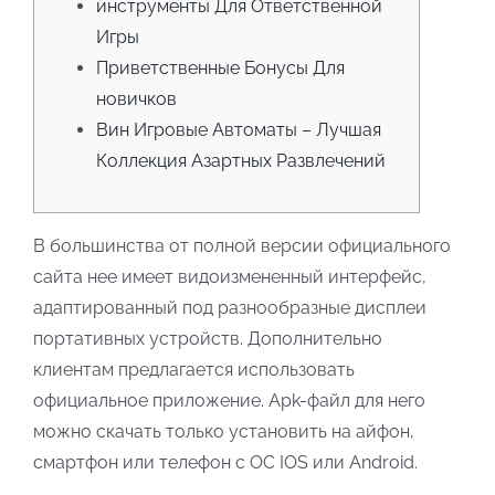
инструменты Для Ответственной
Игры
Приветственные Бонусы Для
новичков
Вин Игровые Автоматы – Лучшая
Коллекция Азартных Развлечений
В большинства от полной версии официального
сайта нее имеет видоизмененный интерфейс,
адаптированный под разнообразные дисплеи
портативных устройств. Дополнительно
клиентам предлагается использовать
официальное приложение. Apk-файл для него
можно скачать только установить на айфон,
смартфон или телефон с ОС IOS или Android.