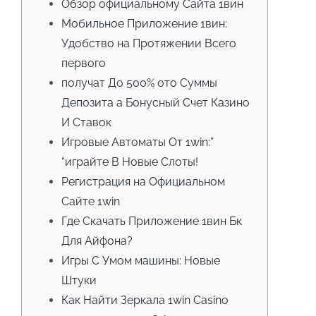
Обзор официальному Сайта 1вин
Мобильное Приложение 1вин:
Удобство на Протяжении Всего
первого
получат До 500% ото Суммы
Депозита а Бонусный Счет Казино
И Ставок
Игровые Автоматы От 1win:”
“играйте В Новые Слоты!
Регистрация на Официальном
Сайте 1win
Где Скачать Приложение 1вин Бк
Для Айфона?
Игры С Умом машины: Новые
Штуки
Как Найти Зеркала 1win Casino