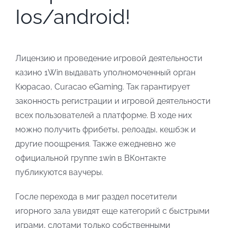
Ios/android!
Лицензию и проведение игровой деятельности
казино 1Win выдавать уполномоченный орган
Кюрасао, Curacao eGaming. Так гарантирует
законность регистрации и игровой деятельности
всех пользователей а платформе. В ходе них
можно получить фрибеты, релоады, кешбэк и
другие поощрения. Также ежедневно же
официальной группе 1win в ВКонтакте
публикуются ваучеры.
Госле перехода в миг раздел посетители
игорного зала увидят еще категорий с быстрыми
играми, слотами только собственными