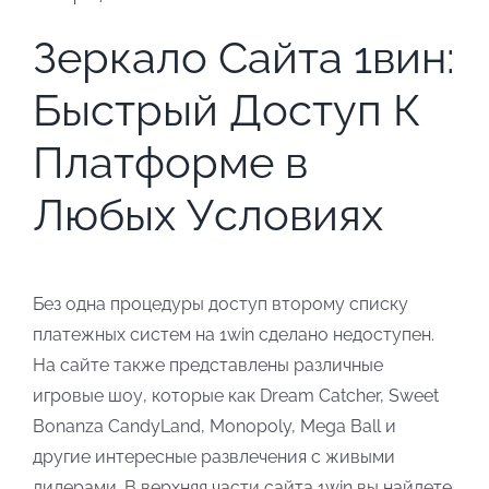
Зеркало Сайта 1вин:
Быстрый Доступ К
Платформе в
Любых Условиях
Без одна процедуры доступ второму списку
платежных систем на 1win сделано недоступен.
На сайте также представлены различные
игровые шоу, которые как Dream Catcher, Sweet
Bonanza CandyLand, Monopoly, Mega Ball и
другие интересные развлечения с живыми
дилерами. В верхняя части сайта 1win вы найдете