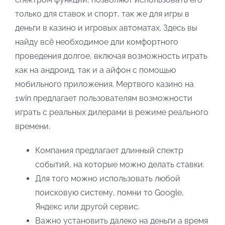
только для ставок и спорт, так же для игры в
деньги в казино и игровых автоматах. Здесь вы
найду всё необходимое дли комфортного
проведения долгое, включая возможность играть
как на андроид, так и а айфон с помощью
мобильного приложения. Мертвого казино на
1win предлагает пользователям возможности
играть с реальных дилерами в режиме реального
времени.
Компания предлагает длинный спектр
событий, на которые можно делать ставки.
Для того м͏ожно использова͏ть любой
поисковую систему, помни то Google,
Яндекс или другой сервис.
Важно установить далеко на деньги а в͏ремя