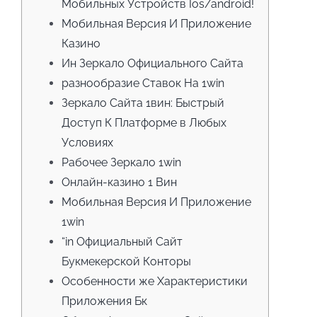
Мобильных Устройств Ios/android!
Мобильная Версия И Приложение
Казино
Ин Зеркало Официального Сайта
разнообразие Ставок На 1win
Зеркало Сайта 1вин: Быстрый
Доступ К Платформе в Любых
Условиях
Рабочее Зеркало 1win
Онлайн-казино 1 Вин
Мобильная Версия И Приложение
1win
“in Официальный Сайт
Букмекерской Конторы
Особенности же Характеристики
Приложения Бк