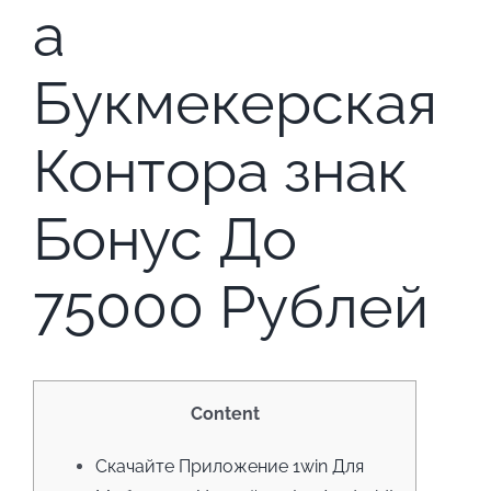
а
Букмекерская
Контора знак
Бонус До
75000 Рублей
Content
Скачайте Приложение 1win Для