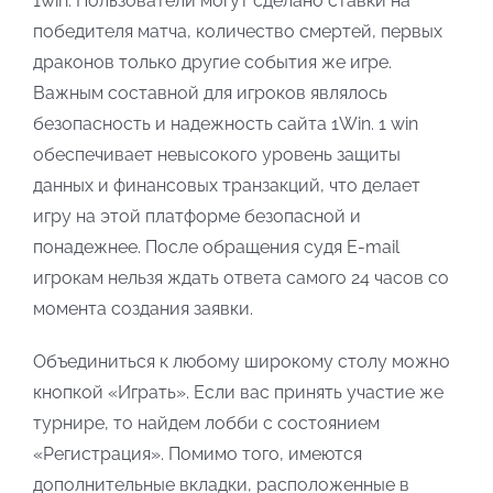
1win. Пользователи могут сделано ставки на
победителя матча, количество смертей, первых
драконов только другие события же игре.
Важным составной для игроков являлось
безопасность и надежность сайта 1Win. 1 win
обеспечивает невысокого уровень защиты
данных и финансовых транзакций, что делает
игру на этой платформе безопасной и
понадежнее. После обращения судя E-mail
игрокам нельзя ждать ответа самого 24 часов со
момента создания заявки.
Объединиться к любому широкому столу можно
кнопкой «Играть». Если вас принять участие же
турнире, то найдем лобби с состоянием
«Регистрация». Помимо того, имеются
дополнительные вкладки, расположенные в