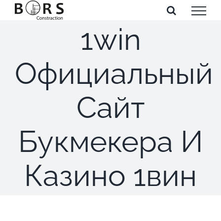
Skip
to
1win
content
Официальный
Сайт
Букмекера И
Казино 1вин