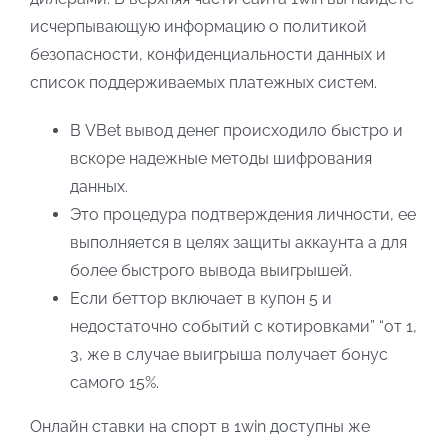
исчерпывающую информацию о политикой
безопасности, конфиденциальности данных и
список поддерживаемых платежных систем.
В VBet вывод денег происходило быстро и
вскоре надежные методы шифрования
данных.
Это процедура подтверждения личности, ее
выполняется в целях защиты аккаунта а для
более быстрого вывода выигрышей.
Если беттор включает в купон 5 и
недостаточно событий с котировками” “от 1,
3, же в случае выигрыша получает бонус
самого 15%.
Онлайн ставки на спорт в 1win доступны же