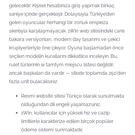
gelecektir. Kişisel hesabınıza giriş yapmak birkaç
saniye içinde gerçekleşir. Dolayısıyla Türkiye’den
gelen oyuncular herhangi bir zorluk empieza
sıkıntıyla karşılaşmayacak. 1Win web sitesindeki canlı
bakara versiyonları, modern day tasarımı ve çekici
krupiyerleriyle öne çıkıyor. Oyuna başlamadan önce
seçilen modelin kurallarını dikkatlice inceleyin. Bu,
rulet türlerinin w tamtym miejscu listesi değildir,
ancak başkaları da vardır — sitede toplamda 250’den
fazla unit bulacaksınız.
Resmi website sitesi Türkçe olarak sunulmakta
olduğundan dil engeli yaşamazsınız.
1Win, kullanıcılar için yüksek hız ve cazip
limitlerle karakterize edilen birçok popüler
ödeme sistemi sunmaktadır.