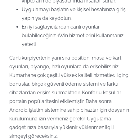
kripto afin de piyasalarında fırsatlar sunar.
Uygulamayı başlatın ve kişisel hesabınıza giriş
yapın ya da kaydolun.
En iyi sağlayıcılardan canlı oyunlar
bulabileceğiniz 1Win hizmetlerini kullanmanız
yeterli.
Canlı kurpiyerlerin yanı sıra position, masa ve kart
oyunları, piyango, hızlı oyunlara da erişebilirsiniz.
Kumarhane çok çeşitli yüksek kaliteli hizmetler, ilginç
bonuslar, birçok güvenli ödeme sistemi ve farklı
cihazlardan erişim sunmaktadır. Konforlu koşullar
portalın popülaritesini etkilemiştir. Daha sonra
Android işletim sistemine sahip cihazlar için dosyanın
kurulumuna izin vermeniz gerekir. Uygulama
gadget’ınıza başarıyla yüklenir yüklenmez ilgili
simgeyi göreceksiniz.