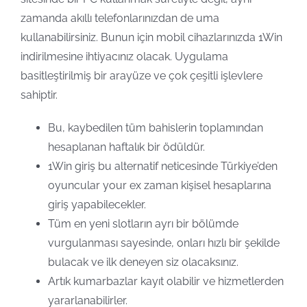
zamanda akıllı telefonlarınızdan de uma
kullanabilirsiniz. Bunun için mobil cihazlarınızda 1Win
indirilmesine ihtiyacınız olacak. Uygulama
basitleştirilmiş bir arayüze ve çok çeşitli işlevlere
sahiptir.
Bu, kaybedilen tüm bahislerin toplamından
hesaplanan haftalık bir ödüldür.
1Win giriş bu alternatif neticesinde Türkiye’den
oyuncular your ex zaman kişisel hesaplarına
giriş yapabilecekler.
Tüm en yeni slotların ayrı bir bölümde
vurgulanması sayesinde, onları hızlı bir şekilde
bulacak ve ilk deneyen siz olacaksınız.
Artık kumarbazlar kayıt olabilir ve hizmetlerden
yararlanabilirler.