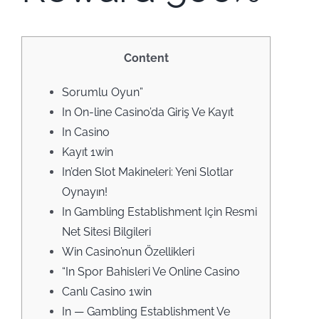
Content
Sorumlu Oyun”
In On-line Casino’da Giriş Ve Kayıt
In Casino
Kayıt 1win
In’den Slot Makineleri: Yeni Slotlar
Oynayın!
In Gambling Establishment Için Resmi
Net Sitesi Bilgileri
Win Casino’nun Özellikleri
“In Spor Bahisleri Ve Online Casino
Canlı Casino 1win
In — Gambling Establishment Ve