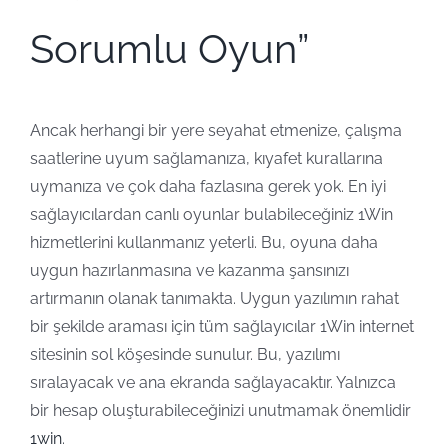
Sorumlu Oyun”
Ancak herhangi bir yere seyahat etmenize, çalışma
saatlerine uyum sağlamanıza, kıyafet kurallarına
uymanıza ve çok daha fazlasına gerek yok. En iyi
sağlayıcılardan canlı oyunlar bulabileceğiniz 1Win
hizmetlerini kullanmanız yeterli. Bu, oyuna daha
uygun hazırlanmasına ve kazanma şansınızı
artırmanın olanak tanımakta. Uygun yazılımın rahat
bir şekilde araması için tüm sağlayıcılar 1Win internet
sitesinin sol köşesinde sunulur. Bu, yazılımı
sıralayacak ve ana ekranda sağlayacaktır. Yalnızca
bir hesap oluşturabileceğinizi unutmamak önemlidir
1win
.