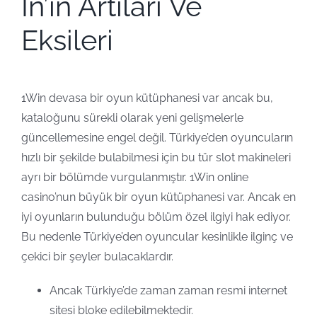
In’in Artıları Ve
Eksileri
1Win devasa bir oyun kütüphanesi var ancak bu,
kataloğunu sürekli olarak yeni gelişmelerle
güncellemesine engel değil. Türkiye’den oyuncuların
hızlı bir şekilde bulabilmesi için bu tür slot makineleri
ayrı bir bölümde vurgulanmıştır. 1Win online
casino’nun büyük bir oyun kütüphanesi var. Ancak en
iyi oyunların bulunduğu bölüm özel ilgiyi hak ediyor.
Bu nedenle Türkiye’den oyuncular kesinlikle ilginç ve
çekici bir şeyler bulacaklardır.
Ancak Türkiye’de zaman zaman resmi internet
sitesi bloke edilebilmektedir.