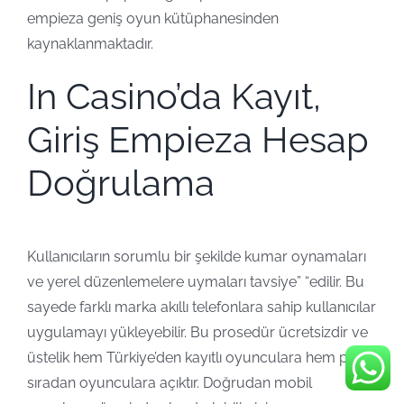
empieza geniş oyun kütüphanesinden
kaynaklanmaktadır.
In Casino’da Kayıt,
Giriş Empieza Hesap
Doğrulama
Kullanıcıların sorumlu bir şekilde kumar oynamaları
ve yerel düzenlemelere uymaları tavsiye” “edilir. Bu
sayede farklı marka akıllı telefonlara sahip kullanıcılar
uygulamayı yükleyebilir. Bu prosedür ücretsizdir ve
üstelik hem Türkiye’den kayıtlı oyunculara hem para
sıradan oyunculara açıktır. Doğrudan mobil