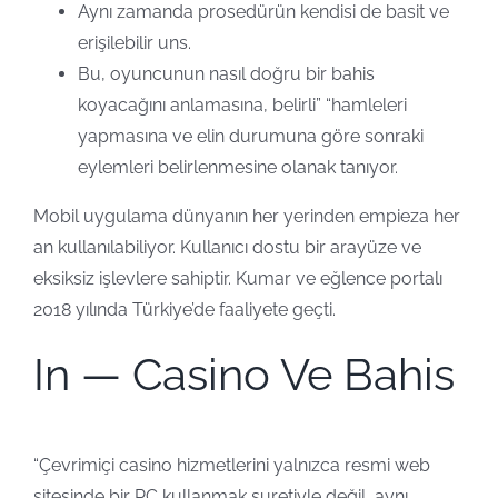
Aynı zamanda prosedürün kendisi de basit ve
erişilebilir uns.
Bu, oyuncunun nasıl doğru bir bahis
koyacağını anlamasına, belirli” “hamleleri
yapmasına ve elin durumuna göre sonraki
eylemleri belirlenmesine olanak tanıyor.
Mobil uygulama dünyanın her yerinden empieza her
an kullanılabiliyor. Kullanıcı dostu bir arayüze ve
eksiksiz işlevlere sahiptir. Kumar ve eğlence portalı
2018 yılında Türkiye’de faaliyete geçti.
In — Casino Ve Bahis
“Çevrimiçi casino hizmetlerini yalnızca resmi web
sitesinde bir PC kullanmak suretiyle değil, aynı