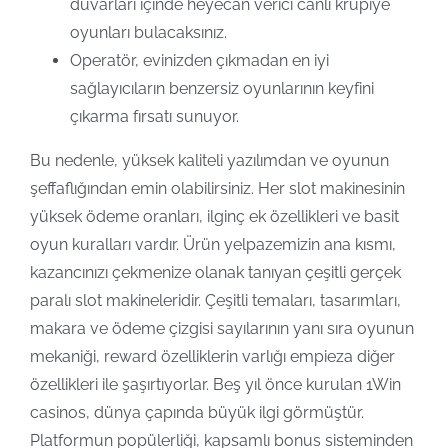
duvarları içinde heyecan verici canlı krupiye
oyunları bulacaksınız.
Operatör, evinizden çıkmadan en iyi
sağlayıcıların benzersiz oyunlarının keyfini
çıkarma fırsatı sunuyor.
Bu nedenle, yüksek kaliteli yazılımdan ve oyunun
şeffaflığından emin olabilirsiniz. Her slot makinesinin
yüksek ödeme oranları, ilginç ek özellikleri ve basit
oyun kuralları vardır. Ürün yelpazemizin ana kısmı,
kazancınızı çekmenize olanak tanıyan çeşitli gerçek
paralı slot makineleridir. Çeşitli temaları, tasarımları,
makara ve ödeme çizgisi sayılarının yanı sıra oyunun
mekaniği, reward özelliklerin varlığı empieza diğer
özellikleri ile şaşırtıyorlar. Beş yıl önce kurulan 1Win
casinos, dünya çapında büyük ilgi görmüştür.
Platformun popülerliği, kapsamlı bonus sisteminden