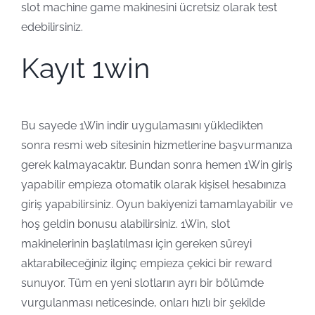
slot machine game makinesini ücretsiz olarak test
edebilirsiniz.
Kayıt 1win
Bu sayede 1Win indir uygulamasını yükledikten
sonra resmi web sitesinin hizmetlerine başvurmanıza
gerek kalmayacaktır. Bundan sonra hemen 1Win giriş
yapabilir empieza otomatik olarak kişisel hesabınıza
giriş yapabilirsiniz. Oyun bakiyenizi tamamlayabilir ve
hoş geldin bonusu alabilirsiniz. 1Win, slot
makinelerinin başlatılması için gereken süreyi
aktarabileceğiniz ilginç empieza çekici bir reward
sunuyor. Tüm en yeni slotların ayrı bir bölümde
vurgulanması neticesinde, onları hızlı bir şekilde