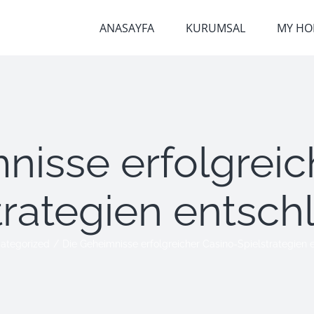
ANASAYFA
KURUMSAL
MY HO
nisse erfolgreic
trategien entsch
ategorized
/
Die Geheimnisse erfolgreicher Casino-Spielstrategien 