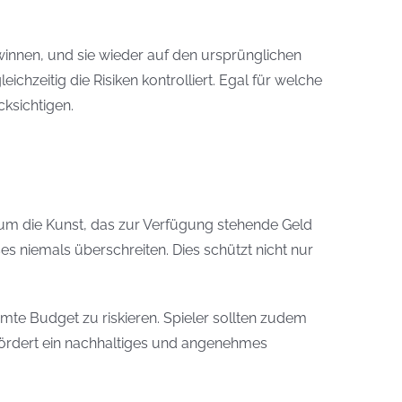
ewinnen, und sie wieder auf den ursprünglichen
chzeitig die Risiken kontrolliert. Egal für welche
cksichtigen.
h um die Kunst, das zur Verfügung stehende Geld
es niemals überschreiten. Dies schützt nicht nur
te Budget zu riskieren. Spieler sollten zudem
s fördert ein nachhaltiges und angenehmes