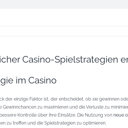
icher Casino-Spielstrategien e
gie im Casino
 der einzige Faktor ist, der entscheidet, ob sie gewinnen oder
e Gewinnchancen zu maximieren und die Verluste zu minimiere
bessere Kontrolle über ihre Einsätze. Die Nutzung von
neue o
n zu treffen und die Spielstrategien zu optimieren.