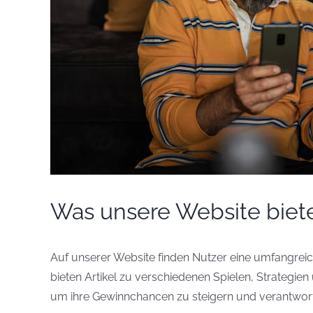
Was unsere Website biet
Auf unserer Website finden Nutzer eine umfangreic
bieten Artikel zu verschiedenen Spielen, Strategien
um ihre Gewinnchancen zu steigern und verantwor